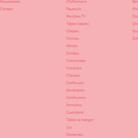
Nouveautés
Chiffonniers
Ber
Contact
Fauteuils
Mo
Meubles TV
Dup
Tables basses
Ch
Chaises
St
Vitrines
Dol
Miroirs
Entrées
Commodes
Consoles
Chevets
Coiffeuses
Secrétaires
Confituriers
Armoires
Guéridons
Tables à manger
Lits
Dessertes