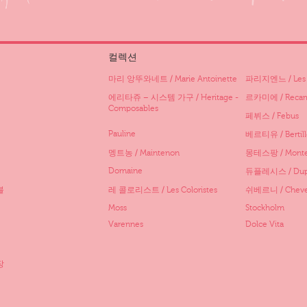
컬렉션
마리 앙뚜와네트 / Marie Antoinette
파리지엔느 / Les P
에리타쥬 – 시스템 가구 / Heritage -
르카미에 / Recam
Composables
페뷔스 / Febus
Pauline
베르티유 / Bertill
멩트농 / Maintenon
몽테스팡 / Monte
Domaine
듀플레시스 / Dupl
블
레 콜로리스트 / Les Coloristes
쉬베르니 / Cheve
Moss
Stockholm
Varennes
Dolce Vita
장