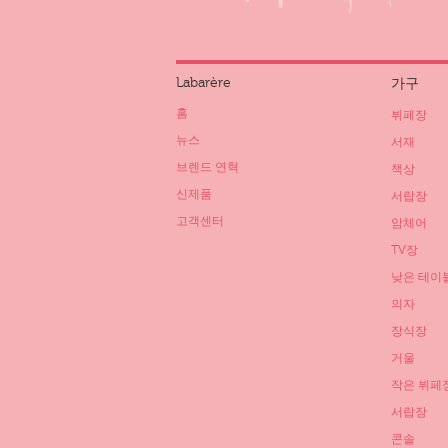
Labarère
가구
홈
뷔페장
뉴스
서재
브렌드 연혁
책상
신제품
서랍장
고객센터
암체어
TV장
낮은 테이
의자
장식장
거울
작은 뷔페
서랍장
콘솔