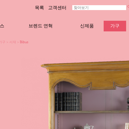
목록
고객센터
스
브렌드 연혁
신제품
가구
가구
>
서재
>
Bibus