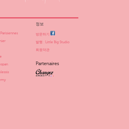
정보
arisiennes
방문하기
ier
발행 : Little Big Studio
회원약관
e
Partenaires
span
essis
rny