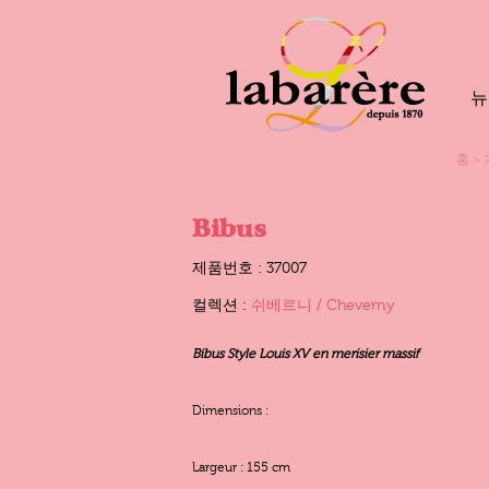
뉴
홈
>
Bibus
제품번호 : 37007
컬렉션 :
쉬베르니 / Cheverny
Bibus Style Louis XV en merisier massif
Dimensions :
Largeur : 155 cm