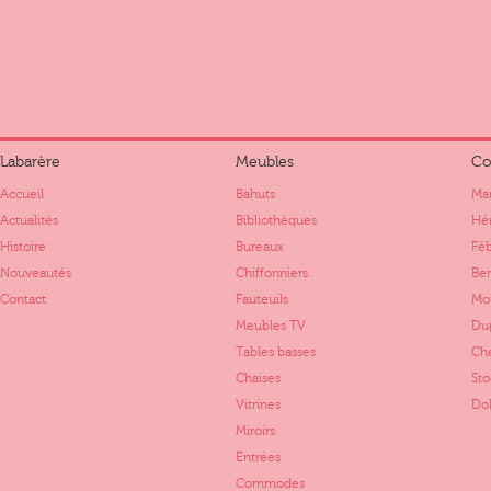
Labarère
Meubles
Co
Accueil
Bahuts
Mar
Actualités
Bibliothèques
Hér
Histoire
Bureaux
Fé
Nouveautés
Chiffonniers
Ber
Contact
Fauteuils
Mo
Meubles TV
Dup
Tables basses
Ch
Chaises
St
Vitrines
Dol
Miroirs
Entrées
Commodes