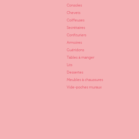
Consoles
Chevets
Coiffeuses
Secrétaires
Confituriers
Armoires
Guéridons
Tables à manger
Lits
Dessertes
Meubles à chaussures
Vide-poches muraux