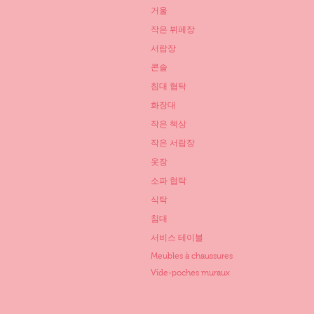
거울
작은 뷔페장
서랍장
콘솔
침대 협탁
화장대
작은 책상
작은 서랍장
옷장
소파 협탁
식탁
침대
서비스 테이블
Meubles à chaussures
Vide-poches muraux