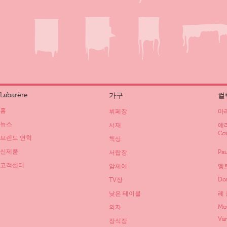
Labarère
가구
컬
홈
뷔페장
마리
뉴스
서재
에리
Co
브렌드 연혁
책상
신제품
Pau
서랍장
고객센터
암체어
멩트
Do
TV장
낮은 테이블
레 
Mo
의자
Va
장식장