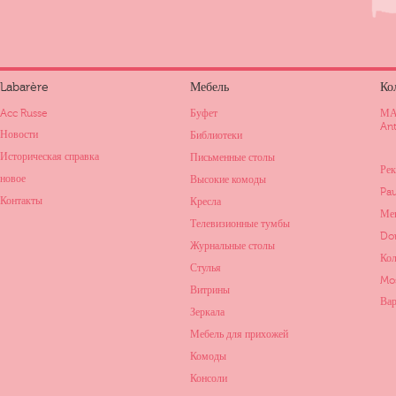
Labarère
Мебель
Ко
Acc Russe
Буфет
МА
Ant
Новости
Библиотеки
Историческая справка
Письменные столы
Рек
новое
Высокие комоды
Pau
Контакты
Кресла
Мен
Телевизионные тумбы
Do
Журнальные столы
Кол
Стулья
Mo
Витрины
Вар
Зеркала
Мебель для прихожей
Комоды
Консоли