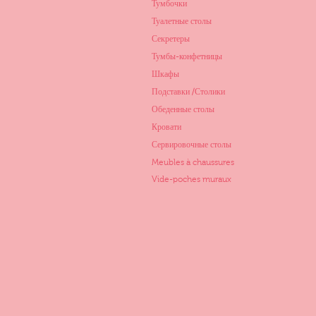
Тумбочки
Туалетные столы
Секретеры
Тумбы-конфетницы
Шкафы
Подставки /Столики
Обеденные столы
Кровати
Сервировочные столы
Meubles à chaussures
Vide-poches muraux