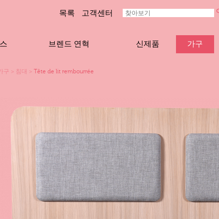
목록
고객센터
스
브렌드 연혁
신제품
가구
가구
>
침대
>
Tête de lit rembourrée