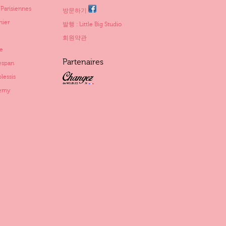
arisiennes
방문하기
ier
발행 : Little Big Studio
회원약관
e
Partenaires
span
essis
rny