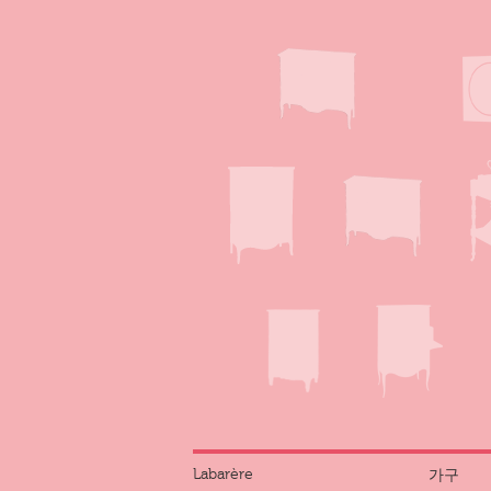
Labarère
가구