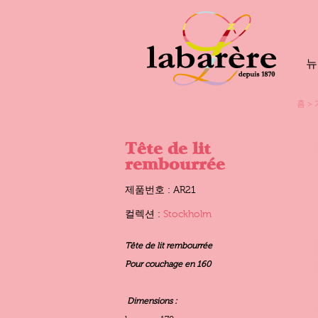
뉴
홈
>
Tête de lit
rembourrée
제품번호 : AR21
컬렉션 :
Stockholm
Tête de lit rembourrée
Pour couchage en 160
Dimensions :