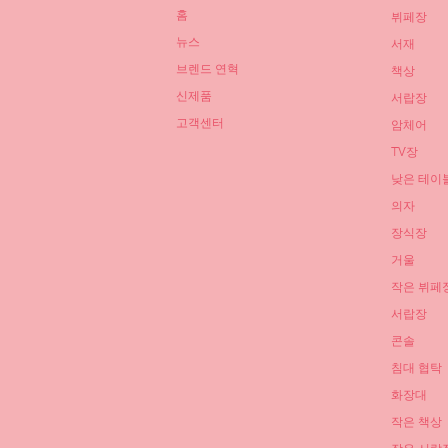
홈
뷔페장
뉴스
서재
브렌드 연혁
책상
신제품
서랍장
고객센터
암체어
TV장
낮은 테이
의자
장식장
거울
작은 뷔페
서랍장
콘솔
침대 협탁
화장대
작은 책상