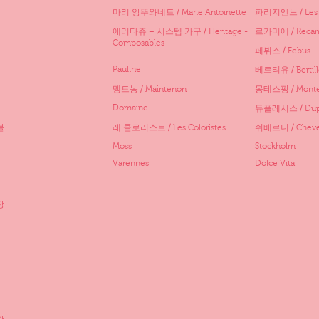
마리 앙뚜와네트 / Marie Antoinette
파리지엔느 / Les P
에리타쥬 – 시스템 가구 / Heritage -
르카미에 / Recam
Composables
페뷔스 / Febus
Pauline
베르티유 / Bertill
멩트농 / Maintenon
몽테스팡 / Monte
Domaine
듀플레시스 / Dupl
블
레 콜로리스트 / Les Coloristes
쉬베르니 / Cheve
Moss
Stockholm
Varennes
Dolce Vita
장