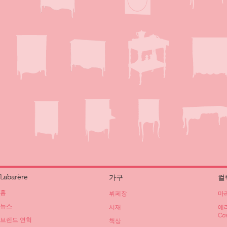
Labarère
가구
컬
홈
뷔페장
마리
뉴스
서재
에리
Co
브렌드 연혁
책상