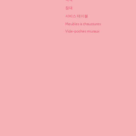
침대
서비스 테이블
Meubles à chaussures
Vide-poches muraux