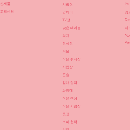
신제품
Pau
서랍장
고객센터
암체어
멩트
Do
TV장
낮은 테이블
레 
Mo
의자
Va
장식장
거울
작은 뷔페장
서랍장
콘솔
침대 협탁
화장대
작은 책상
작은 서랍장
옷장
소파 협탁
식탁