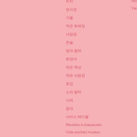
Mo
의자
Va
장식장
거울
작은 뷔페장
서랍장
콘솔
침대 협탁
화장대
작은 책상
작은 서랍장
옷장
소파 협탁
식탁
침대
서비스 테이블
Meubles à chaussures
Vide-poches muraux