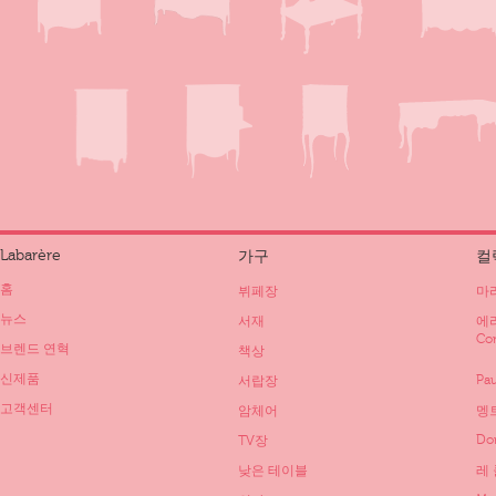
Labarère
가구
컬
홈
뷔페장
마리
뉴스
서재
에리
Co
브렌드 연혁
책상
신제품
Pau
서랍장
고객센터
암체어
멩트
Do
TV장
낮은 테이블
레 