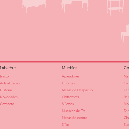
Labarère
Muebles
Co
Inicio
Aparadores
Mar
Actualidades
Librerías
Her
Historia
Mesas de Despacho
Fe
Novedades
Chiffoniers
Ber
Contacto
Sillones
Mo
Muebles de TV
Dup
Mesas de centro
Ch
Sillas
St