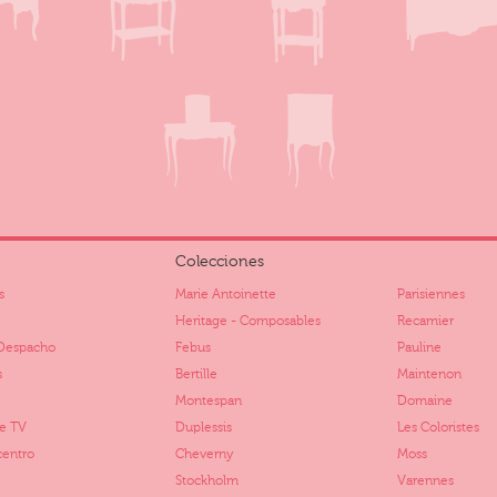
Colecciones
s
Marie Antoinette
Parisiennes
Heritage - Composables
Recamier
Despacho
Febus
Pauline
s
Bertille
Maintenon
Montespan
Domaine
e TV
Duplessis
Les Coloristes
centro
Cheverny
Moss
Stockholm
Varennes