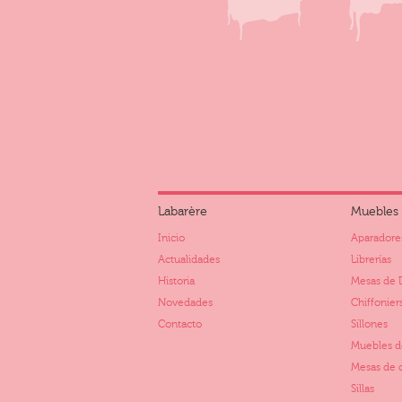
Labarère
Muebles
Inicio
Aparadore
Actualidades
Librerías
Historia
Mesas de 
Novedades
Chiffonier
Contacto
Sillones
Muebles d
Mesas de 
Sillas