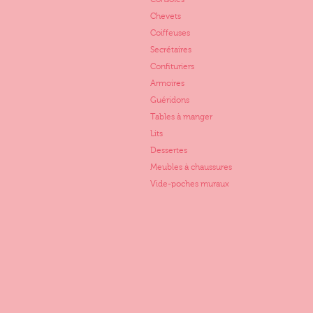
Chevets
Coiffeuses
Secrétaires
Confituriers
Armoires
Guéridons
Tables à manger
Lits
Dessertes
Meubles à chaussures
Vide-poches muraux