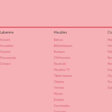
Labarère
Meubles
Co
Accueil
Bahuts
Mar
Actualités
Bibliothèques
Hér
Histoire
Bureaux
Fé
Nouveautés
Chiffonniers
Ber
Contact
Fauteuils
Mo
Meubles TV
Dup
Tables basses
Ch
Chaises
St
Vitrines
Dol
Miroirs
Entrées
Commodes
Consoles