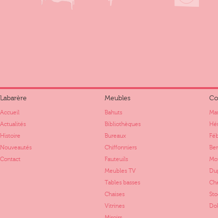
Labarère
Meubles
Co
Accueil
Bahuts
Mar
Actualités
Bibliothèques
Hér
Histoire
Bureaux
Fé
Nouveautés
Chiffonniers
Ber
Contact
Fauteuils
Mo
Meubles TV
Dup
Tables basses
Ch
Chaises
St
Vitrines
Dol
Miroirs