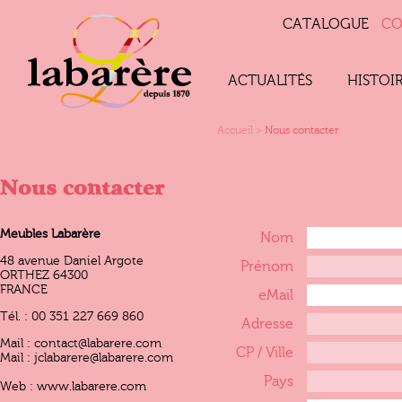
CATALOGUE
CO
ACTUALITÉS
HISTOI
Accueil
>
Nous contacter
Nous contacter
Meubles Labarère
Nom
48 avenue Daniel Argote
Prénom
ORTHEZ 64300
FRANCE
eMail
Tél. : 00 351 227 669 860
Adresse
Mail : contact@labarere.com
CP / Ville
Mail : jclabarere@labarere.com
Pays
Web : www.labarere.com