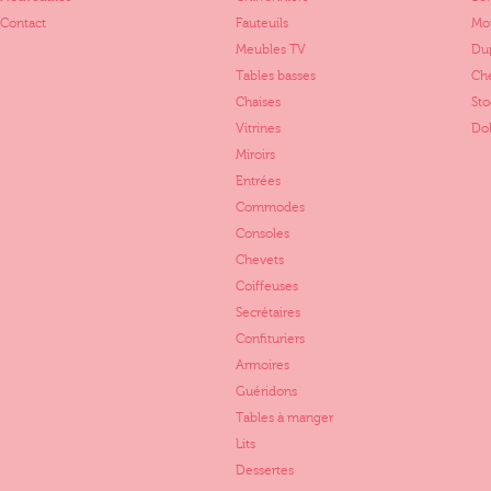
Contact
Fauteuils
Mo
Meubles TV
Dup
Tables basses
Ch
Chaises
St
Vitrines
Dol
Miroirs
Entrées
Commodes
Consoles
Chevets
Coiffeuses
Secrétaires
Confituriers
Armoires
Guéridons
Tables à manger
Lits
Dessertes