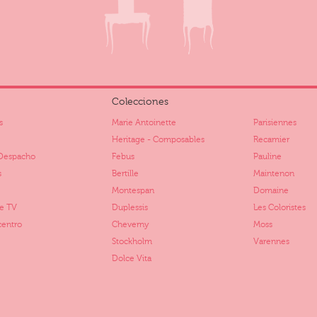
Colecciones
s
Marie Antoinette
Parisiennes
Heritage - Composables
Recamier
Despacho
Febus
Pauline
s
Bertille
Maintenon
Montespan
Domaine
e TV
Duplessis
Les Coloristes
centro
Cheverny
Moss
Stockholm
Varennes
Dolce Vita