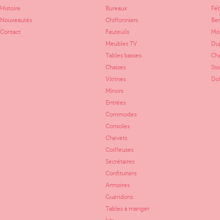
Histoire
Bureaux
Fé
Nouveautés
Chiffonniers
Ber
Contact
Fauteuils
Mo
Meubles TV
Dup
Tables basses
Ch
Chaises
St
Vitrines
Dol
Miroirs
Entrées
Commodes
Consoles
Chevets
Coiffeuses
Secrétaires
Confituriers
Armoires
Guéridons
Tables à manger