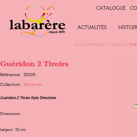
CATALOGUE
CO
ACTUALITÉS
HISTOI
Accueil
>
Meubles
>
Guéridons
>
Guér
Guéridon 2 Tiroirs
Référence : 35005
Collection :
Récamier
Guéridon 2 Tiroirs Style Directoire
Dimensions :
Largeur : 52 cm