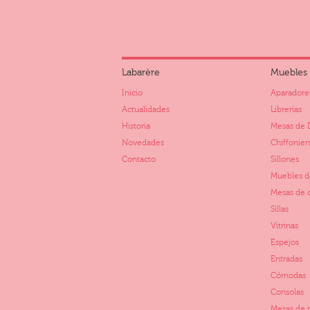
Labarère
Muebles
Inicio
Aparadore
Actualidades
Librerías
Historia
Mesas de 
Novedades
Chiffonier
Contacto
Sillones
Muebles d
Mesas de 
Sillas
Vitrinas
Espejos
Entradas
Cómodas
Consolas
Mesas de 