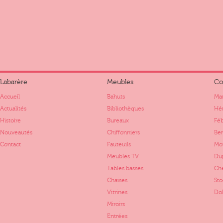
Labarère
Meubles
Co
Accueil
Bahuts
Mar
Actualités
Bibliothèques
Hér
Histoire
Bureaux
Fé
Nouveautés
Chiffonniers
Ber
Contact
Fauteuils
Mo
Meubles TV
Dup
Tables basses
Ch
Chaises
St
Vitrines
Dol
Miroirs
Entrées