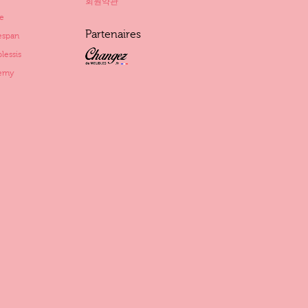
회원약관
e
Partenaires
span
essis
rny