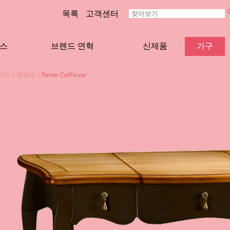
목록
고객센터
스
브렌드 연혁
신제품
가구
가구
>
화장대
>
Petite Coiffeuse