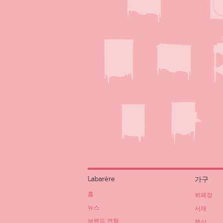
Labarère
가구
홈
뷔페장
뉴스
서재
브렌드 연혁
책상