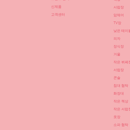
신제품
서랍장
고객센터
암체어
TV장
낮은 테이
의자
장식장
거울
작은 뷔페
서랍장
콘솔
침대 협탁
화장대
작은 책상
작은 서랍
옷장
소파 협탁