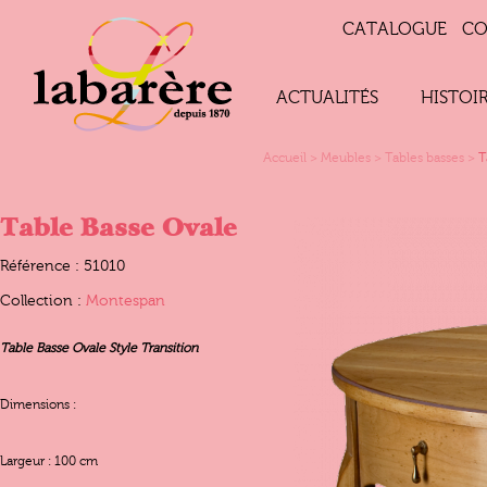
CATALOGUE
CO
ACTUALITÉS
HISTOI
Accueil
>
Meubles
>
Tables basses
>
T
Table Basse Ovale
Référence : 51010
Collection :
Montespan
Table Basse Ovale Style Transition
Dimensions :
Largeur : 100 cm