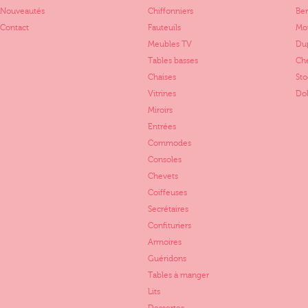
Nouveautés
Chiffonniers
Ber
Contact
Fauteuils
Mo
Meubles TV
Dup
Tables basses
Ch
Chaises
St
Vitrines
Dol
Miroirs
Entrées
Commodes
Consoles
Chevets
Coiffeuses
Secrétaires
Confituriers
Armoires
Guéridons
Tables à manger
Lits