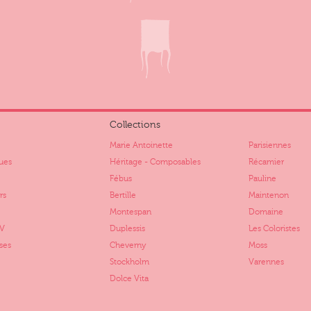
Collections
Marie Antoinette
Parisiennes
ues
Héritage - Composables
Récamier
Fébus
Pauline
rs
Bertille
Maintenon
Montespan
Domaine
TV
Duplessis
Les Coloristes
ses
Cheverny
Moss
Stockholm
Varennes
Dolce Vita