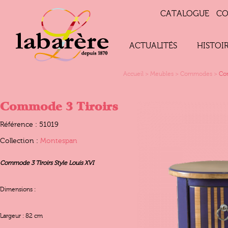
CATALOGUE
CO
ACTUALITÉS
HISTOI
Accueil
>
Meubles
>
Commodes
>
Co
Commode 3 Tiroirs
Référence : 51019
Collection :
Montespan
Commode 3 Tiroirs Style Louis XVI
Dimensions :
Largeur : 82 cm