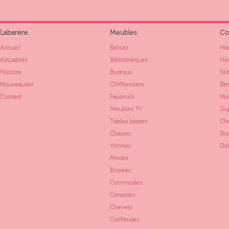
Labarère
Meubles
Co
Accueil
Bahuts
Mar
Actualités
Bibliothèques
Hér
Histoire
Bureaux
Fé
Nouveautés
Chiffonniers
Ber
Contact
Fauteuils
Mo
Meubles TV
Dup
Tables basses
Ch
Chaises
St
Vitrines
Dol
Miroirs
Entrées
Commodes
Consoles
Chevets
Coiffeuses