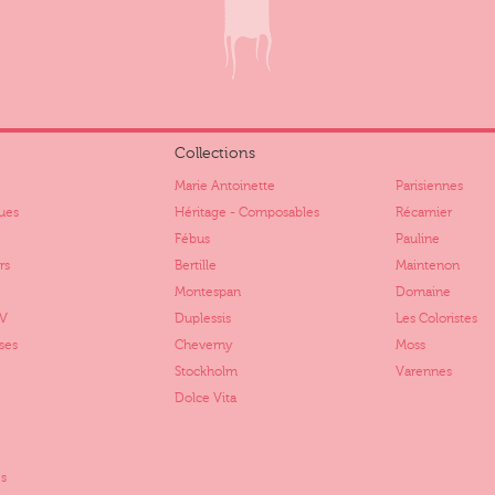
Collections
Marie Antoinette
Parisiennes
ues
Héritage - Composables
Récamier
Fébus
Pauline
rs
Bertille
Maintenon
Montespan
Domaine
TV
Duplessis
Les Coloristes
ses
Cheverny
Moss
Stockholm
Varennes
Dolce Vita
s