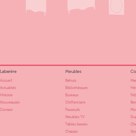
Labarère
Meubles
Co
Accueil
Bahuts
Mar
Actualités
Bibliothèques
Hér
Histoire
Bureaux
Fé
Nouveautés
Chiffonniers
Ber
Contact
Fauteuils
Mo
Meubles TV
Dup
Tables basses
Ch
Chaises
St