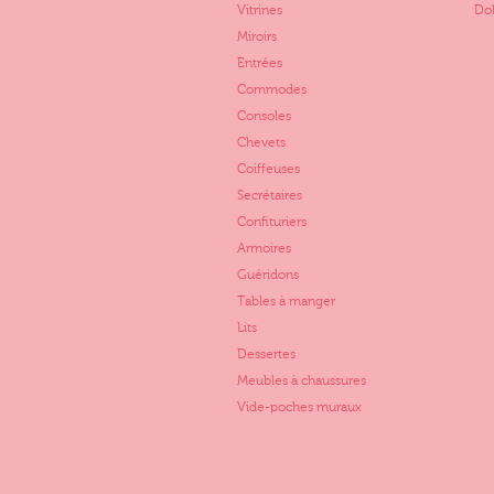
Vitrines
Dol
Miroirs
Entrées
Commodes
Consoles
Chevets
Coiffeuses
Secrétaires
Confituriers
Armoires
Guéridons
Tables à manger
Lits
Dessertes
Meubles à chaussures
Vide-poches muraux