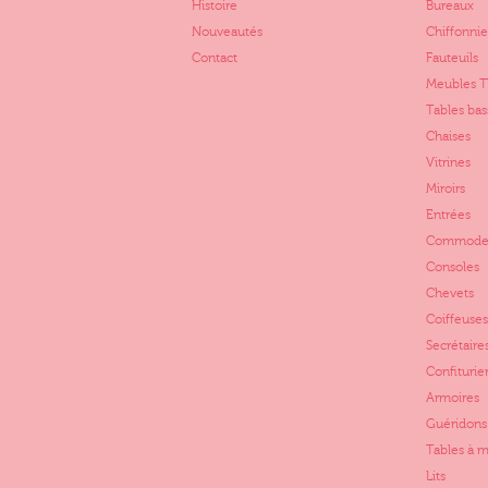
Histoire
Bureaux
Nouveautés
Chiffonnie
Contact
Fauteuils
Meubles 
Tables bas
Chaises
Vitrines
Miroirs
Entrées
Commode
Consoles
Chevets
Coiffeuses
Secrétaire
Confiturie
Armoires
Guéridons
Tables à 
Lits