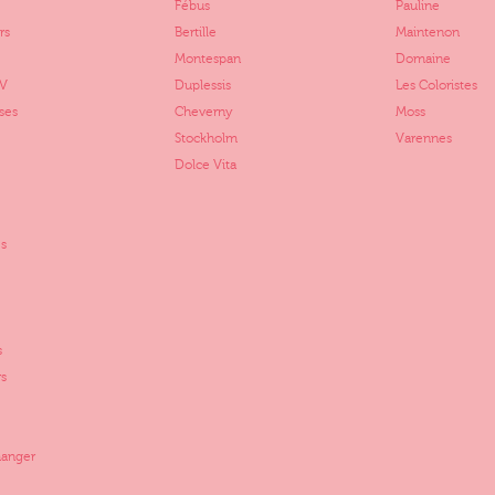
Fébus
Pauline
rs
Bertille
Maintenon
Montespan
Domaine
TV
Duplessis
Les Coloristes
ses
Cheverny
Moss
Stockholm
Varennes
Dolce Vita
s
s
rs
manger