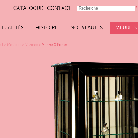
CATALOGUE
CONTACT
CTUALITÉS
HISTOIRE
NOUVEAUTÉS
MEUBLES
il
>
Meubles
>
Vitrines
>
Vitrine 2 Portes