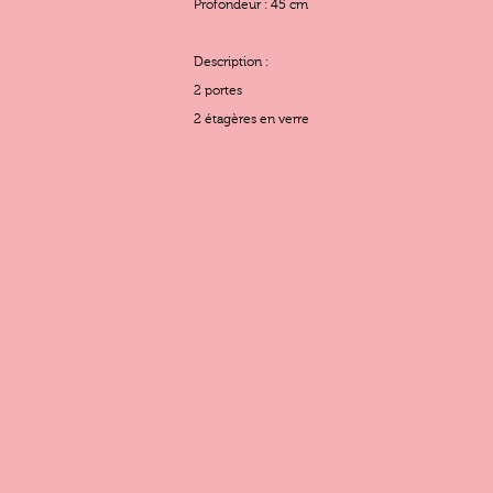
Profondeur : 45 cm
Description :
2 portes
2 étagères en verre