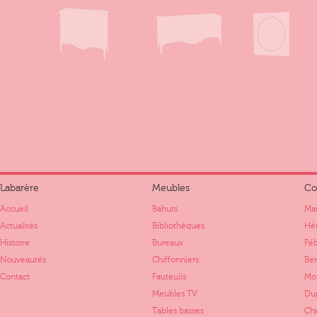
Labarère
Meubles
Co
Accueil
Bahuts
Mar
Actualités
Bibliothèques
Hér
Histoire
Bureaux
Fé
Nouveautés
Chiffonniers
Ber
Contact
Fauteuils
Mo
Meubles TV
Dup
Tables basses
Ch