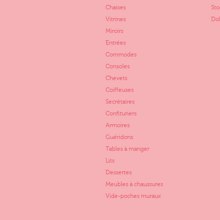
Chaises
St
Vitrines
Dol
Miroirs
Entrées
Commodes
Consoles
Chevets
Coiffeuses
Secrétaires
Confituriers
Armoires
Guéridons
Tables à manger
Lits
Dessertes
Meubles à chaussures
Vide-poches muraux