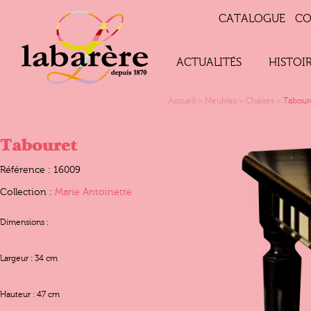
CATALOGUE
CO
ACTUALITÉS
HISTOI
Accueil
>
Meubles
>
Chaises
>
Tabour
Tabouret
Référence : 16009
Collection :
Marie Antoinette
Dimensions :
Largeur : 34 cm
Hauteur : 47 cm