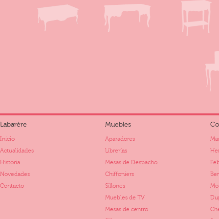
Labarère
Muebles
Co
Inicio
Aparadores
Mar
Actualidades
Librerías
Her
Historia
Mesas de Despacho
Fe
Novedades
Chiffoniers
Ber
Contacto
Sillones
Mo
Muebles de TV
Dup
Mesas de centro
Ch