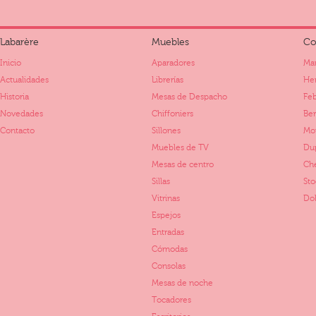
Labarère
Muebles
Co
Inicio
Aparadores
Mar
Actualidades
Librerías
Her
Historia
Mesas de Despacho
Fe
Novedades
Chiffoniers
Ber
Contacto
Sillones
Mo
Muebles de TV
Dup
Mesas de centro
Ch
Sillas
St
Vitrinas
Dol
Espejos
Entradas
Cómodas
Consolas
Mesas de noche
Tocadores