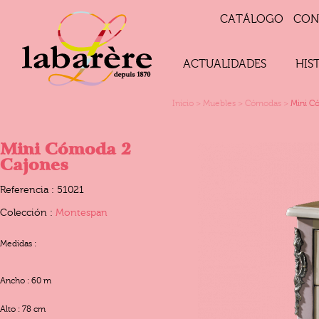
CATÁLOGO
CON
ACTUALIDADES
HIS
Inicio
>
Muebles
>
Cómodas
>
Mini C
Mini Cómoda 2
Cajones
Referencia : 51021
Colección :
Montespan
Medidas :
Ancho : 60 m
Alto : 78 cm