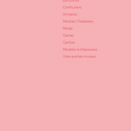
Escritorios
Confituriers
Armarios
Mesitas / Veladores
Mesas
Camas
Carritos
Meubles à chaussures
Vide-poches muraux