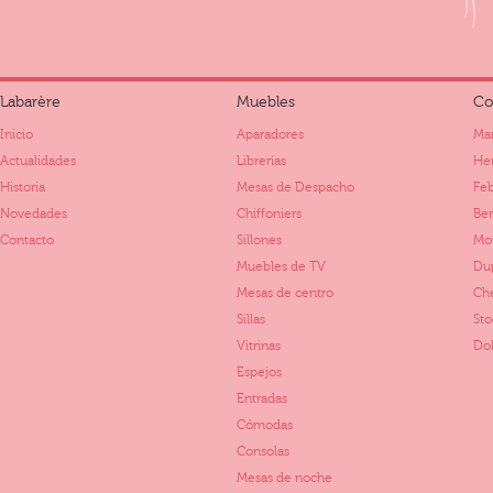
Labarère
Muebles
Co
Inicio
Aparadores
Mar
Actualidades
Librerías
Her
Historia
Mesas de Despacho
Fe
Novedades
Chiffoniers
Ber
Contacto
Sillones
Mo
Muebles de TV
Dup
Mesas de centro
Ch
Sillas
St
Vitrinas
Dol
Espejos
Entradas
Cómodas
Consolas
Mesas de noche