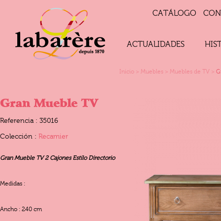
CATÁLOGO
CON
ACTUALIDADES
HIS
Inicio
>
Muebles
>
Muebles de TV
>
G
Gran Mueble TV
Referencia : 35016
Colección :
Recamier
Gran Mueble TV 2 Cajones Estilo Directorio
Medidas :
Ancho : 240 cm