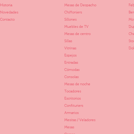
Historia
Mesas de Despacho
Fe
Novedades
Chiffoniers
Ber
Contacto
Sillones
Mo
Muebles de TV
Dup
Mesas de centro
Ch
Sillas
St
Vitrinas
Dol
Espejos
Entradas
Cómodas
Consolas
Mesas de noche
Tocadores
Escritorios
Confituriers
Armarios
Mesitas / Veladores
Mesas