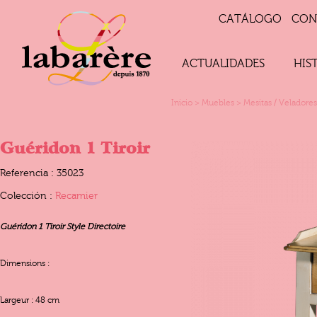
CATÁLOGO
CON
ACTUALIDADES
HIS
Inicio
>
Muebles
>
Mesitas / Veladores
Guéridon 1 Tiroir
Referencia : 35023
Colección :
Recamier
Guéridon 1 Tiroir Style Directoire
Dimensions :
Largeur : 48 cm