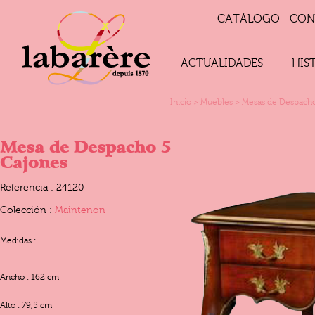
CATÁLOGO
CON
ACTUALIDADES
HIS
Inicio
>
Muebles
>
Mesas de Despach
Mesa de Despacho 5
Cajones
Referencia : 24120
Colección :
Maintenon
Medidas :
Ancho : 162 cm
Alto : 79,5 cm