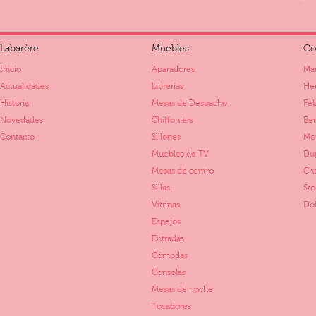
Labarère
Muebles
Co
Inicio
Aparadores
Mar
Actualidades
Librerías
Her
Historia
Mesas de Despacho
Fe
Novedades
Chiffoniers
Ber
Contacto
Sillones
Mo
Muebles de TV
Dup
Mesas de centro
Ch
Sillas
St
Vitrinas
Dol
Espejos
Entradas
Cómodas
Consolas
Mesas de noche
Tocadores