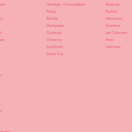
ues
Héritage - Composables
Récamier
Fébus
Pauline
rs
Bertille
Maintenon
Montespan
Domaine
TV
Duplessis
Les Coloristes
ses
Cheverny
Moss
Stockholm
Varennes
Dolce Vita
s
s
rs
manger