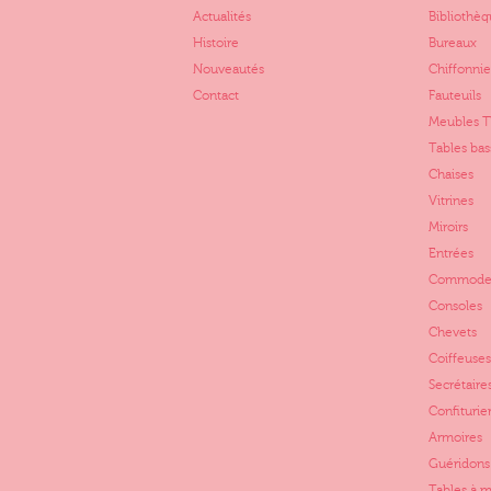
Actualités
Bibliothèq
Histoire
Bureaux
Nouveautés
Chiffonnie
Contact
Fauteuils
Meubles 
Tables bas
Chaises
Vitrines
Miroirs
Entrées
Commode
Consoles
Chevets
Coiffeuses
Secrétaire
Confiturie
Armoires
Guéridons
Tables à 