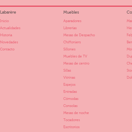
Labarère
Muebles
Co
Inicio
Aparadores
Mar
Actualidades
Librerías
Her
Historia
Mesas de Despacho
Fe
Novedades
Chiffoniers
Ber
Contacto
Sillones
Mo
Muebles de TV
Dup
Mesas de centro
Ch
Sillas
St
Vitrinas
Dol
Espejos
Entradas
Cómodas
Consolas
Mesas de noche
Tocadores
Escritorios