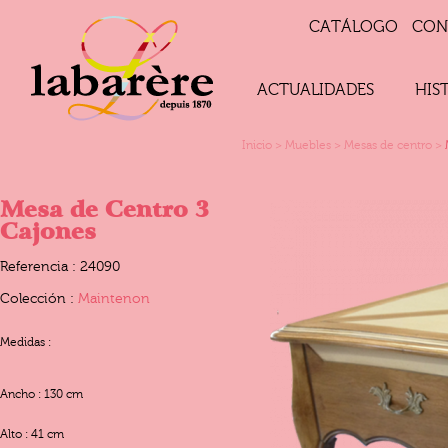
CATÁLOGO
CON
ACTUALIDADES
HIS
Inicio
>
Muebles
>
Mesas de centro
>
Mesa de Centro 3
Cajones
Referencia : 24090
Colección :
Maintenon
Medidas :
Ancho : 130 cm
Alto : 41 cm