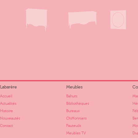
Labarère
Meubles
Co
Accueil
Bahuts
Mar
Actualités
Bibliothèques
Hér
Histoire
Bureaux
Fé
Nouveautés
Chiffonniers
Ber
Contact
Fauteuils
Mo
Meubles TV
Dup