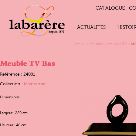
CATALOGUE
CO
ACTUALITÉS
HISTOI
Accueil
>
Meubles
>
Meubles TV
>
Me
Meuble TV Bas
Référence : 24081
Collection :
Maintenon
Dimensions :
Largeur : 220 cm
Hauteur : 40 cm