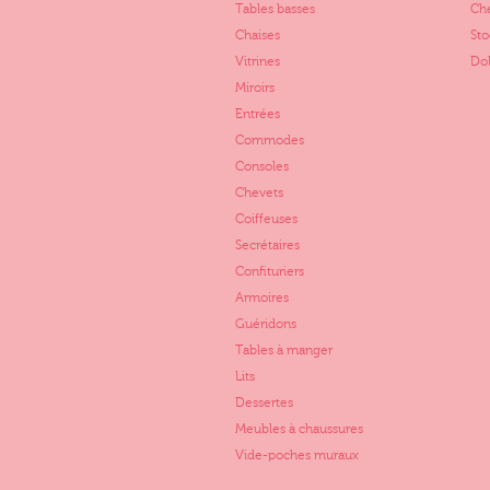
Tables basses
Ch
Chaises
St
Vitrines
Dol
Miroirs
Entrées
Commodes
Consoles
Chevets
Coiffeuses
Secrétaires
Confituriers
Armoires
Guéridons
Tables à manger
Lits
Dessertes
Meubles à chaussures
Vide-poches muraux