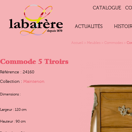
CATALOGUE
CO
ACTUALITÉS
HISTOI
Accueil
>
Meubles
>
Commodes
>
Co
Commode 5 Tiroirs
Référence : 24160
Collection :
Maintenon
Dimensions :
Largeur : 120 cm
Hauteur : 90 cm