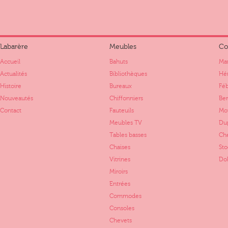
Labarère
Meubles
Co
Accueil
Bahuts
Mar
Actualités
Bibliothèques
Hér
Histoire
Bureaux
Fé
Nouveautés
Chiffonniers
Ber
Contact
Fauteuils
Mo
Meubles TV
Dup
Tables basses
Ch
Chaises
St
Vitrines
Dol
Miroirs
Entrées
Commodes
Consoles
Chevets